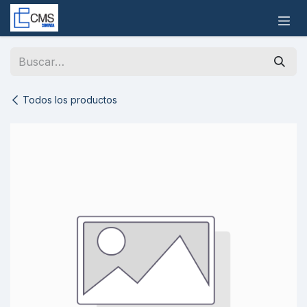
Ir al contenido
Todos los productos