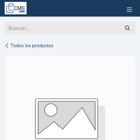
Ir al contenido
Todos los productos